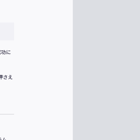
成功に
押さえ
テム