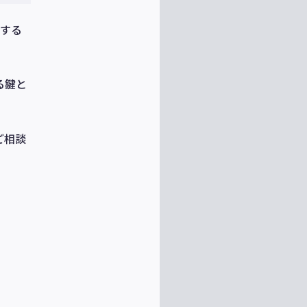
携する
る鍵と
ご相談