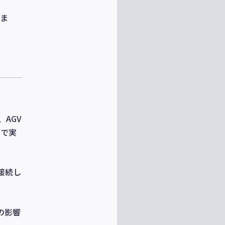
ま
、AGV
用で実
接続し
の影響