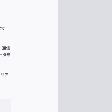
欠で
 通信
ータ形
エリア