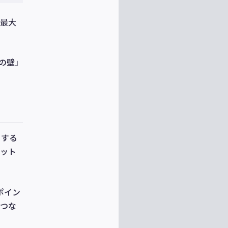
を最大
信の壁」
ーする
ット
ポイン
につな