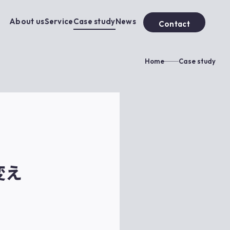
About us
Service
Case study
News
Contact
Home
Case study
変え