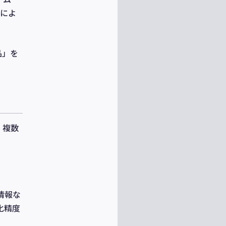
れによ
品」を
、複数
。
情報な
化精度