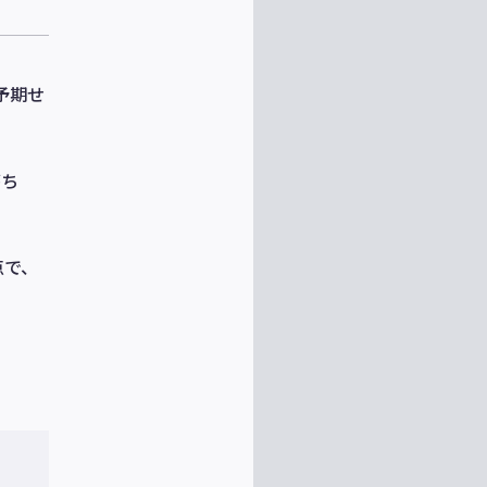
予期せ
がち
点で、